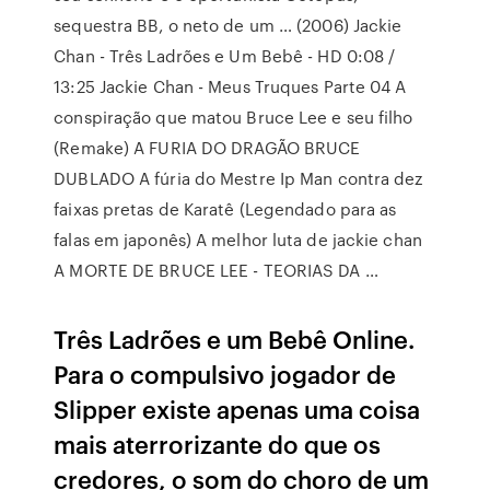
sequestra BB, o neto de um … (2006) Jackie
Chan - Três Ladrões e Um Bebê - HD 0:08 /
13:25 Jackie Chan - Meus Truques Parte 04 A
conspiração que matou Bruce Lee e seu filho
(Remake) A FURIA DO DRAGÃO BRUCE
DUBLADO A fúria do Mestre Ip Man contra dez
faixas pretas de Karatê (Legendado para as
falas em japonês) A melhor luta de jackie chan
A MORTE DE BRUCE LEE - TEORIAS DA …
Três Ladrões e um Bebê Online.
Para o compulsivo jogador de
Slipper existe apenas uma coisa
mais aterrorizante do que os
credores, o som do choro de um