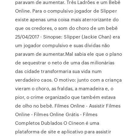
paravam de aumentar. Três Ladrões e um Bebê
Online. Para o compulsivo jogador de Slipper
existe apenas uma coisa mais aterrorizante do
que os credores, o som do choro de um bebê
25/04/2017 · Sinopse: Slipper (Jackie Chan) era
um jogador compulsivo e suas dívidas não
paravam de aumentar.Mal sabia ele que o plano
de sequestrar o neto de uma das milionárias
das cidade transformaria sua vida num
verdadeiro caos. O motivo: junto com a criança
vieram o choro, as fraldas, a mamadeira e, o
pior, o crime organizado que também estava
de olho no bebê. Filmes Online - Assistir Filmes
Online - Filmes Online Grátis - Filmes
Completos Dublados O Cineon é uma
plataforma de site e aplicativo para assistir