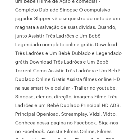
um bebê (Filme de Ação e comédia) -
Completo Dublado Sinopse O compulsivo
jogador Slipper vê o sequestro do neto de um
magnata a salvação de suas dívidas. Quando,
junto Assistir Três Ladrões e Um Bebê
Legendado completo online grátis Download
Três Ladrões e Um Bebê Dublado e Legendado
grátis Download Três Ladrões e Um Bebê
Torrent Como Assistir Três Ladrões e Um Bebê
Dublado Online Grátis Assista filmes online HD
na sua smart tv e celular - Trailer no youtube.
Sinopse, elenco, direção, imagens Filme Três
Ladrões e um Bebê Dublado Principal HD ADS.
Principal Openload. Streamplay. Vidzi. Vidto.
Conheca nossa pagina no Facebook. Siga-nos
no Facebook. Assistir Filmes Online, Filmes