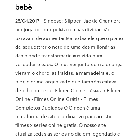
bebê
25/04/2017 · Sinopse: Slipper (Jackie Chan) era
um jogador compulsivo e suas dívidas não
paravam de aumentar.Mal sabia ele que o plano
de sequestrar o neto de uma das milionárias
das cidade transformaria sua vida num
verdadeiro caos. O motivo: junto com a criança
vieram o choro, as fraldas, a mamadeira e, o
pior, o crime organizado que também estava
de olho no bebê. Filmes Online - Assistir Filmes
Online - Filmes Online Grátis - Filmes
Completos Dublados O Cineon é uma
plataforma de site e aplicativo para assistir
filmes x series online grátis! O nosso site
atualiza todas as séries no dia em legendado e