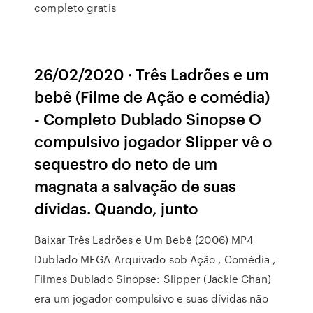
completo gratis
26/02/2020 · Três Ladrões e um
bebê (Filme de Ação e comédia)
- Completo Dublado Sinopse O
compulsivo jogador Slipper vê o
sequestro do neto de um
magnata a salvação de suas
dívidas. Quando, junto
Baixar Três Ladrões e Um Bebê (2006) MP4
Dublado MEGA Arquivado sob Ação , Comédia ,
Filmes Dublado Sinopse: Slipper (Jackie Chan)
era um jogador compulsivo e suas dívidas não