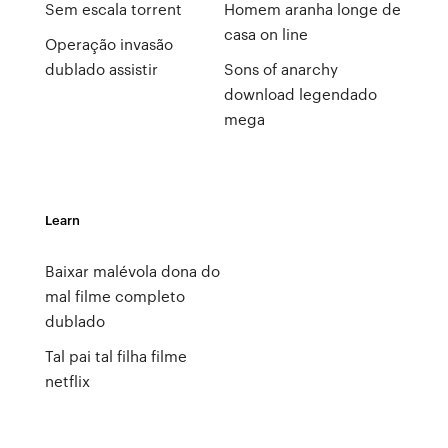
Sem escala torrent
Homem aranha longe de
casa on line
Operação invasão
dublado assistir
Sons of anarchy
download legendado
mega
Learn
Baixar malévola dona do
mal filme completo
dublado
Tal pai tal filha filme
netflix