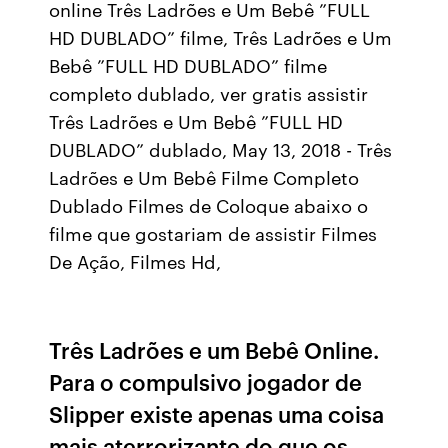
online Três Ladrões e Um Bebê ”FULL
HD DUBLADO” filme, Três Ladrões e Um
Bebê ”FULL HD DUBLADO” filme
completo dublado, ver gratis assistir
Três Ladrões e Um Bebê ”FULL HD
DUBLADO” dublado, May 13, 2018 - Três
Ladrões e Um Bebê Filme Completo
Dublado Filmes de Coloque abaixo o
filme que gostariam de assistir Filmes
De Ação, Filmes Hd,
Três Ladrões e um Bebê Online.
Para o compulsivo jogador de
Slipper existe apenas uma coisa
mais aterrorizante do que os