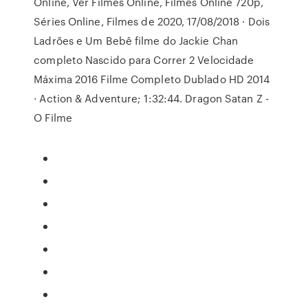
Online, Ver Filmes Online, Filmes Online 720p,
Séries Online, Filmes de 2020, 17/08/2018 · Dois
Ladrões e Um Bebê filme do Jackie Chan
completo Nascido para Correr 2 Velocidade
Máxima 2016 Filme Completo Dublado HD 2014
· Action & Adventure; 1:32:44. Dragon Satan Z -
O Filme