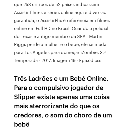
que 253 críticos de 52 países indicassem
Assistir filmes e séries online aqui é diversão
garantida, o AssistirFlix é referência em filmes
online em Full HD no Brasil. Quando o policial
do Texas e antigo membro da SEAL Martin
Riggs perde a mulher e o bebê, ele se muda
para Los Angeles para começar iZombie. 3.ª
Temporada - 2017. Imagem 19 - Episódioss
Três Ladrões e um Bebê Online.
Para o compulsivo jogador de
Slipper existe apenas uma coisa
mais aterrorizante do que os
credores, o som do choro de um
bebê