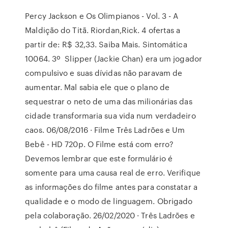
Percy Jackson e Os Olimpianos - Vol. 3 - A
Maldição do Titã. Riordan,Rick. 4 ofertas a
partir de: R$ 32,33. Saiba Mais. Sintomática
10064. 3º Slipper (Jackie Chan) era um jogador
compulsivo e suas dívidas não paravam de
aumentar. Mal sabia ele que o plano de
sequestrar o neto de uma das milionárias das
cidade transformaria sua vida num verdadeiro
caos. 06/08/2016 · Filme Três Ladrões e Um
Bebê - HD 720p. O Filme está com erro?
Devemos lembrar que este formulário é
somente para uma causa real de erro. Verifique
as informações do filme antes para constatar a
qualidade e o modo de linguagem. Obrigado
pela colaboração. 26/02/2020 · Três Ladrões e