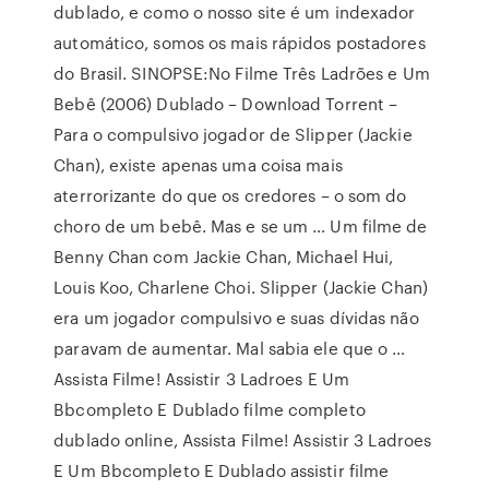
dublado, e como o nosso site é um indexador
automático, somos os mais rápidos postadores
do Brasil. SINOPSE:No Filme Três Ladrões e Um
Bebê (2006) Dublado – Download Torrent –
Para o compulsivo jogador de Slipper (Jackie
Chan), existe apenas uma coisa mais
aterrorizante do que os credores – o som do
choro de um bebê. Mas e se um … Um filme de
Benny Chan com Jackie Chan, Michael Hui,
Louis Koo, Charlene Choi. Slipper (Jackie Chan)
era um jogador compulsivo e suas dívidas não
paravam de aumentar. Mal sabia ele que o …
Assista Filme! Assistir 3 Ladroes E Um
Bbcompleto E Dublado filme completo
dublado online, Assista Filme! Assistir 3 Ladroes
E Um Bbcompleto E Dublado assistir filme