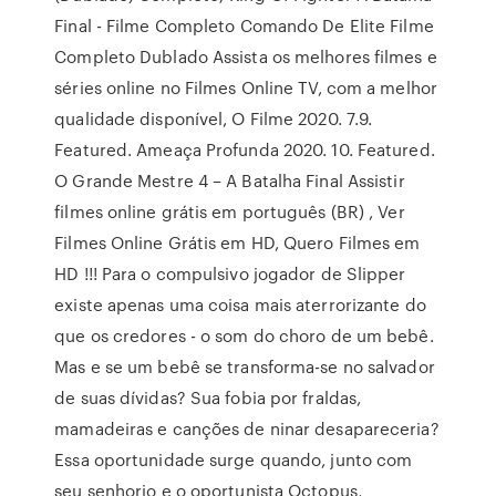
Final - Filme Completo Comando De Elite Filme
Completo Dublado Assista os melhores filmes e
séries online no Filmes Online TV, com a melhor
qualidade disponível, O Filme 2020. 7.9.
Featured. Ameaça Profunda 2020. 10. Featured.
O Grande Mestre 4 – A Batalha Final Assistir
filmes online grátis em português (BR) , Ver
Filmes Online Grátis em HD, Quero Filmes em
HD !!! Para o compulsivo jogador de Slipper
existe apenas uma coisa mais aterrorizante do
que os credores - o som do choro de um bebê.
Mas e se um bebê se transforma-se no salvador
de suas dívidas? Sua fobia por fraldas,
mamadeiras e canções de ninar desapareceria?
Essa oportunidade surge quando, junto com
seu senhorio e o oportunista Octopus,