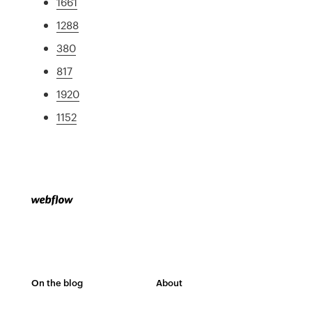
1661
1288
380
817
1920
1152
On the blog
About