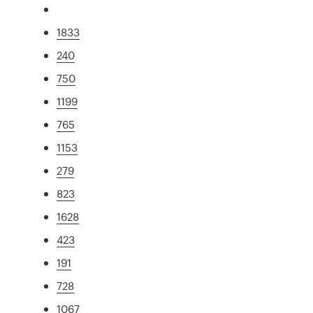
1833
240
750
1199
765
1153
279
823
1628
423
191
728
1067